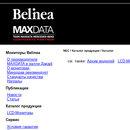
NEC / Каталог продукции / Каталог
Мониторы Belinea
О производителе
см. также:
Архив моделей
LCD-М
MAXDATA в ралли Дакар
|
О мониторах
Минздрав рекомендует
Стандарты качества
Награды
Публикации
Новости
Статьи
Каталог продукции
LCD-Мониторы
Сервис
Условия гарантии