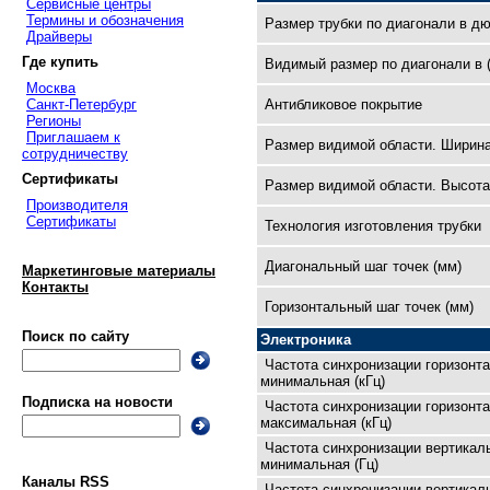
Сервисные центры
Термины и обозначения
Размер трубки по диагонали в д
Драйверы
Где купить
Видимый размер по диагонали в 
Москва
Антибликовое покрытие
Санкт-Петербург
Регионы
Приглашаем к
Размер видимой области. Ширина
сотрудничеству
Сертификаты
Размер видимой области. Высота
Производителя
Сертификаты
Технология изготовления трубки
Диагональный шаг точек (мм)
Маркетинговые материалы
Контакты
Горизонтальный шаг точек (мм)
Поиск по сайту
Электроника
Частота синхронизации горизонт
минимальная (кГц)
Подписка на новости
Частота синхронизации горизонт
максимальная (кГц)
Частота синхронизации вертикал
минимальная (Гц)
Каналы RSS
Частота синхронизации вертикал