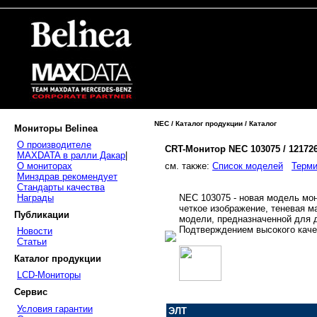
NEC / Каталог продукции / Каталог
Мониторы Belinea
О производителе
CRT-Монитор NEC 103075 / 12172
MAXDATA в ралли Дакар
|
cм. также:
Список моделей
Терми
О мониторах
Минздрав рекомендует
Стандарты качества
NEC 103075 - новая модель мо
Награды
четкое изображение, теневая ма
Публикации
модели, предназначенной для 
Подтверждением высокого каче
Новости
Статьи
Каталог продукции
LCD-Мониторы
Сервис
Условия гарантии
ЭЛТ