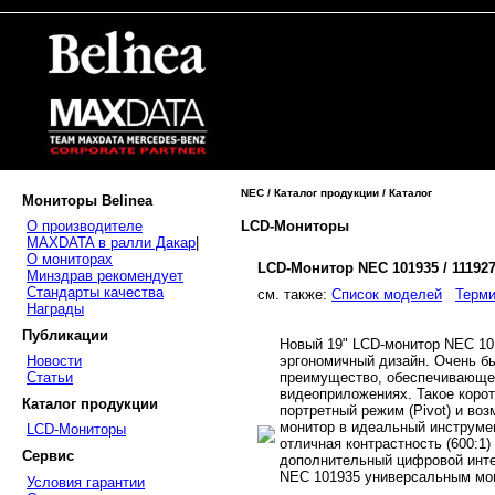
NEC / Каталог продукции / Каталог
Мониторы Belinea
LCD-Мониторы
О производителе
MAXDATA в ралли Дакар
|
О мониторах
LCD-Монитор NEC 101935 / 11192
Минздрав рекомендует
Стандарты качества
cм. также:
Список моделей
Терми
Награды
Публикации
Новый 19" LCD-монитор NEC 101
эргономичный дизайн. Очень бы
Новости
преимущество, обеспечивающее
Статьи
видеоприложениях. Такое корот
Каталог продукции
портретный режим (Pivot) и воз
монитор в идеальный инструмент
LCD-Мониторы
отличная контрастность (600:1
Сервис
дополнительный цифровой инте
NEC 101935 универсальным мо
Условия гарантии