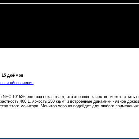
8 15 дюймов
ны и обозначения
 NEC 101536 еще раз показывает, что хорошее качество может стоить н
растность 400:1, яркость 250 кд/м² и встроенные динамики - явное дока
ство этого монитора. Монитор хорошо подойдет для любого применения