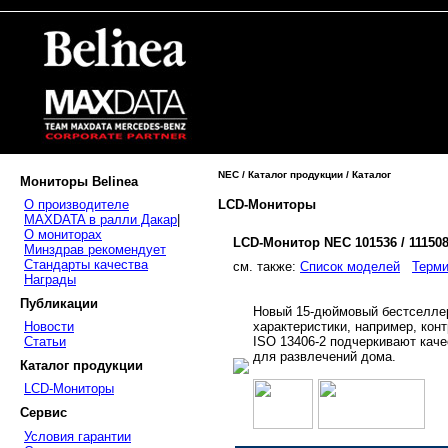
NEC / Каталог продукции / Каталог
Мониторы Belinea
LCD-Мониторы
О производителе
MAXDATA в ралли Дакар
|
О мониторах
LCD-Монитор NEC 101536 / 11150
Минздрав рекомендует
Стандарты качества
cм. также:
Список моделей
Терми
Награды
Публикации
Новый 15-дюймовый бестселлер
характеристики, например, конт
Новости
ISO 13406-2 подчеркивают каче
Статьи
для развлечений дома.
Каталог продукции
LCD-Мониторы
Сервис
Условия гарантии