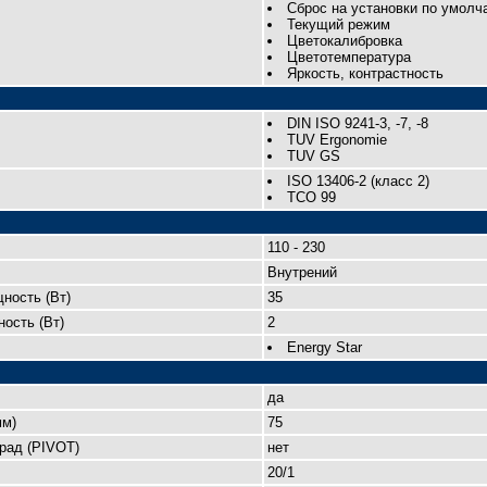
Сброс на установки по умолч
Текущий режим
Цветокалибровка
Цветотемпература
Яркость, контрастность
DIN ISO 9241-3, -7, -8
TUV Ergonomie
TUV GS
ISO 13406-2 (класс 2)
TCO 99
110 - 230
Внутрений
ность (Вт)
35
ость (Вт)
2
Energy Star
да
мм)
75
рад (PIVOT)
нет
20/1