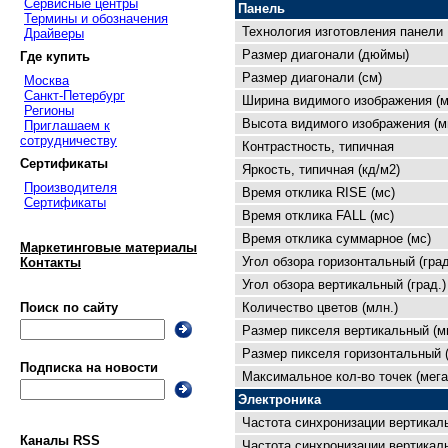
Сервисные центры
Панель
Термины и обозначения
Технология изготовления панели
Драйверы
Размер диагонали (дюймы)
Где купить
Размер диагонали (см)
Москва
Санкт-Петербург
Ширина видимого изображения (м
Регионы
Высота видимого изображения (м
Приглашаем к
сотрудничеству
Контрастность, типичная
Сертификаты
Яркость, типичная (кд/м2)
Производителя
Время отклика RISE (мс)
Сертификаты
Время отклика FALL (мс)
Время отклика суммарное (мс)
Маркетинговые материалы
Угол обзора горизонтальный (град
Контакты
Угол обзора вертикальный (град.)
Количество цветов (млн.)
Поиск по сайту
Размер пикселя вертикальный (м
Размер пикселя горизонтальный 
Подписка на новости
Максимальное кол-во точек (мега
Электроника
Частота синхронизации вертикал
Каналы RSS
Частота синхронизации вертикаль