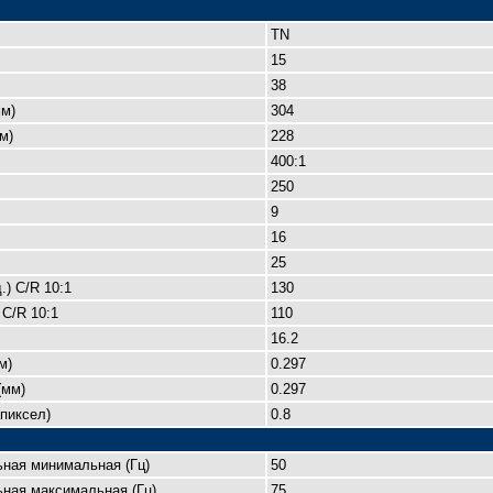
TN
15
38
м)
304
м)
228
400:1
250
9
16
25
.) C/R 10:1
130
 C/R 10:1
110
16.2
м)
0.297
(мм)
0.297
пиксел)
0.8
ьная минимальная (Гц)
50
ная максимальная (Гц)
75