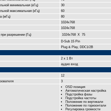
льной минимальная (кГц)
30
льной максимальная (кГц)
60
а (мГц)
80
1024x768
1024x768
при разрешении (Гц)
1024x768
X
75
D-Sub 15 Pin
Plug & Play, DDC1/2B
2 x 1 Вт
аудио вход
12
зователя
3
OSD позиция
Автоматическая настройка
Подстройка фазы
Подстройка частоты
Положение по вертикали
Положение по горизонтали
Регулировка громкости