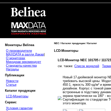
NEC / Каталог продукции / Каталог
Мониторы Belinea
LCD-Мониторы
О производителе
MAXDATA в ралли Дакар
|
О мониторах
LCD-Монитор NEC 101705 / 11172
Минздрав рекомендует
Стандарты качества
cм. также:
Список моделей
Терми
Награды
Публикации
Новый 17-дюймовой монитор NE
требовать высокой цены. Модел
Новости
450:1, яркость 300 кд/м² и вре
Статьи
дизайном. Корпус с тонкой рам
Каталог продукции
встроенные в подставку динам
экрана практически на 180° - в
LCD-Мониторы
Сертификация по стандартам ТС
Сервис
этого монитора.
Условия гарантии