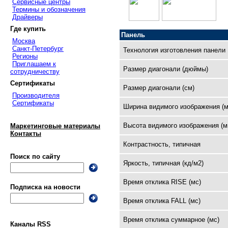
Сервисные центры
Термины и обозначения
Драйверы
Где купить
Панель
Москва
Санкт-Петербург
Технология изготовления панели
Регионы
Приглашаем к
Размер диагонали (дюймы)
сотрудничеству
Сертификаты
Размер диагонали (см)
Производителя
Сертификаты
Ширина видимого изображения (м
Высота видимого изображения (м
Маркетинговые материалы
Контакты
Контрастность, типичная
Поиск по сайту
Яркость, типичная (кд/м2)
Время отклика RISE (мс)
Подписка на новости
Время отклика FALL (мс)
Время отклика суммарное (мс)
Каналы RSS