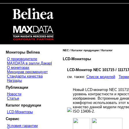
NEC / Каталог продукции / Каталог
Мониторы Belinea
LCD-Мониторы
О производителе
MAXDATA в ралли Дакар
|
О мониторах
LCD-Монитор NEC 101715 / 11171
Минздрав рекомендует
Стандарты качества
cм. также:
Список моделей
Терми
Награды
Публикации
Новый LCD-монитор NEC 101715
уровень контрастности и яркос
Новости
изображение. Встроенные дина
Статьи
комфортно использовать этот 
Каталог продукции
качество данной модели подтв
ISO 13406-2.
LCD-Мониторы
Сервис
Условия гарантии