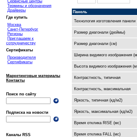
Сервисные центры
Термины и обозначения
Драйверы
Панель
Где купить
Технология изготовления панели
Москва
Санкт-Петербург
Размер диагонали (дюймы)
Регионы
Приглашаем к
сотрудничеству
Размер диагонали (см)
Сертификаты
Ширина видимого изображения (м
Производителя
Сертификаты
Высота видимого изображения (м
Маркетинговые материалы
Контрастность, типичная
Контакты
Контрастность, максимальная
Поиск по сайту
Яркость, типичная (кд/м2)
Яркость, максимальная (кд/м2)
Подписка на новости
Время отклика RISE (мс)
Время отклика FALL (мс)
Каналы RSS