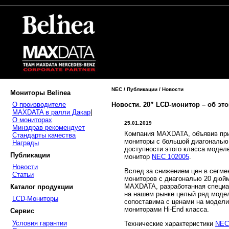
NEC / Публикации / Новости
Мониторы Belinea
Новости. 20” LCD-монитор – об эт
О производителе
MAXDATA в ралли Дакар
|
О мониторах
25.01.2019
Минздрав рекомендует
Компания MAXDATA, объявив при
Стандарты качества
мониторы с большой диагональю
Награды
доступности этого класса модел
Публикации
монитор
NEC 102005
.
Новости
Вслед за снижением цен в сегме
Статьи
мониторов с диагональю 20 дюйм
MAXDATA, разработанная специа
Каталог продукции
на нашем рынке целый ряд моде
LCD-Мониторы
сопоставима с ценами на модели
мониторами Hi-End класса.
Сервис
Условия гарантии
Технические характеристики
NEC