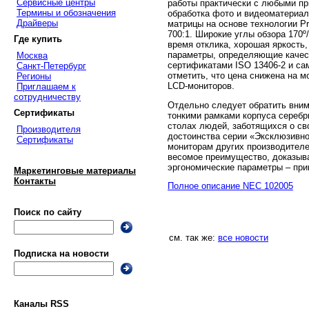
Сервисные центры
работы практически с любыми пр
Термины и обозначения
обработка фото и видеоматериало
Драйверы
матрицы на основе технологии P
700:1. Широкие углы обзора 170º
Где купить
время отклика, хорошая яркость,
параметры, определяющие качест
Москва
сертификатами ISO 13406-2 и са
Санкт-Петербург
отметить, что цена снижена на 
Регионы
LCD-мониторов.
Приглашаем к
сотрудничеству
Отдельно следует обратить вним
Сертификаты
тонкими рамками корпуса серебр
столах людей, заботящихся о с
Производителя
достоинства серии «Эксклюзивно
Сертификаты
мониторам других производителе
весомое преимущество, доказыва
эргономические параметры – при
Маркетинговые материалы
Контакты
Полное описание NEC 102005
Поиск по сайту
см. так же:
все новости
Подписка на новости
Каналы RSS