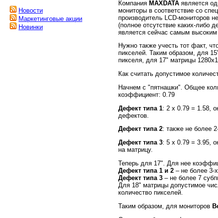
Компания
MAXDATA
является од
мониторы в соответствие со спе
Новости
производитель LCD-мониторов не
Маркетинговые акции
(полное отсутствие каких-либо 
Новинки
является сейчас самым высоким 
Нужно также учесть тот факт, чт
пикселей. Таким образом, для 15
пикселя, для 17" матрицы 1280х1
Как считать допустимое количес
Начнем с "пятнашки". Общее кол
коэффициент: 0.79
Дефект типа 1
: 2 х 0.79 = 1.58
дефектов.
Дефект типа 2
: также не более 2
Дефект типа 3
: 5 х 0.79 = 3.95
на матрицу.
Теперь для 17". Для нее коэффиц
Дефект типа 1 и 2
– не более 3-х
Дефект типа 3
– не более 7 субп
Для 18" матрицы допустимое число
количество пикселей.
Таким образом, для мониторов
B