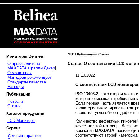
NEC / Публикации / Статьи
Мониторы Belinea
Статьи. О соответствии LCD-монит
О производителе
MAXDATA в ралли Дакар
|
О мониторах
11.10.2022
Минздрав рекомендует
Стандарты качества
О соответствии LCD-мониторов
Награды
ISO 13406-2
– это вторая часть ста
Публикации
которая описывает требования к
Новости
Если первая часть является пре
Статьи
характеристикам: яркость, контр
свойства, углы обзора, дефекты 
Каталог продукции
LCD-Мониторы
Количество дефектных пикселей,
качества этой матрицы. Всего и
Сервис
Компания
MAXDATA
, производи
соответствуют второй категории.
Условия гарантии