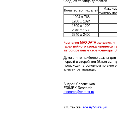
Сводная таблица дефектов
Максима
Количество пикселей
количество
1024 х 768
1280 х 1024
1600 x 1200
2048 x 1536
3840 x 2400
Компания
MAXDATA
заявляет, ч
гарантийного срока является 
авторизованные сервис-центры B
Думаю, что наиболее важны для н
первый и второй тип (битая вся 
происходит в основном по вине э
элементов матрицы.
Андрей Савоненков
ERIMEX-Research
research@erimex.ru
см. так же:
все публикации