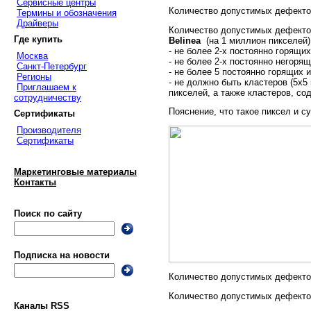
Сервисные центры
Количество допустимых дефектов
Термины и обозначения
Драйверы
Количество допустимых дефектов
Где купить
Belinea
(на 1 миллион пикселей)
- не более 2-х постоянно горящих
Москва
- не более 2-х постоянно негорящ
Санкт-Петербург
- не более 5 постоянно горящих 
Регионы
- не должно быть кластеров (5x
Приглашаем к
пикселей, а также кластеров, со
сотрудничеству
Пояснение, что такое пиксел и с
Сертификаты
Производителя
Сертификаты
Маркетинговые материалы
Контакты
Поиск по сайту
Подписка на новости
Количество допустимых дефектов 
Количество допустимых дефектов 
Каналы RSS