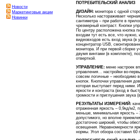
ПОТРЕБИТЕЛЬСКИЙ АНАЛИЗ
Новости
ДИЗАЙН:
монитора с одной сторо
Маркетинговые акции
Несколько настораживает черная
Новинки
сантиметра – при работе в прил
чрезмерный контраст. Кнопки упр
По центру расположена кнопка п
входам тут есть все, что нужно,
видеовходов есть вход звука (в
концентратор USB, смонтированн
монитора. И при первой сборке у
двумя винтами (в комплекте), п
отверткой.
УПРАВЛЕНИЕ:
меню настроек вп
управления… настройки во-первы
совсем логичные – необходимо в
кнопок. Кнопочки управления до
которая выступает перед ними. 
яркости и контраста (вход в быс
громкости и приглушения звука (в
РЕЗУЛЬТАТЫ ИЗМЕРЕНИЙ:
каче
отраженная яркость – 0,9кд/м2,
меньше, минимальная яркость – 3
допустимого, но вполне приемле
достаточно широкий, чтобы обес
освещения. Неравномерности ярк
нормы. Угол обзора составил 60 