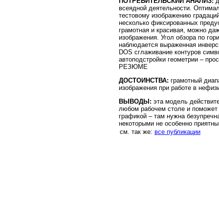
ПОТРЕБИТЕЛЬСКИЙ АНАЛИЗ:
д
всеядной деятельности. Оптимал
тестовому изображению градаций
несколько фиксированных предус
грамотная и красивая, можно да
изображения. Угол обзора по гор
наблюдается выраженная инверсия
DOS сглаживание контуров симво
автоподстройки геометрии – про
РЕЗЮМЕ
ДОСТОИНСТВА:
грамотный диапа
изображения при работе в нефиз
ВЫВОДЫ:
эта модель действите
любом рабочем столе и поможет 
графикой – там нужна безупречна
некоторыми не особенно приятн
см. так же:
все публикации