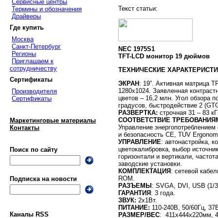
Сервисные центры
Текст статьи:
Термины и обозначения
Драйверы
Где купить
Москва
Санкт-Петербург
NEC 1975S1
Регионы
TFT-LCD монитор 19 дюймов
Приглашаем к
сотрудничеству
ТЕХНИЧЕСКИЕ ХАРАКТЕРИСТИ
Сертификаты
ЭКРАН
: 19”. Активная матрица 
1280х1024. Заявленная контрастн
Производителя
цветов – 16,2 млн. Угол обзора п
Сертификаты
градусов, быстродействие 2 (GTG
РАЗВЕРТКА:
строчная 31 – 83 кГ
СООТВЕТСТВИЕ ТРЕБОВАНИЯ
Маркетинговые материалы
Управление энергопотреблением
Контакты
и безопасность CE, TUV Ergonomi
УПРАВЛЕНИЕ
: автонастройка, к
цветокалибровка, выбор источник
Поиск по сайту
горизонтали и вертикали, частота
заводские установки.
КОМПЛЕКТАЦИЯ
: сетевой кабе
ROM.
Подписка на новости
РАЗЪЕМЫ
: SVGA, DVI, USB (1/3
ГАРАНТИЯ
: 3 года.
ЗВУК:
2х1Вт.
ПИТАНИЕ:
110-240В, 50/60Гц, 37В
Каналы RSS
РАЗМЕР/ВЕС
: 411х444х220мм, 4,