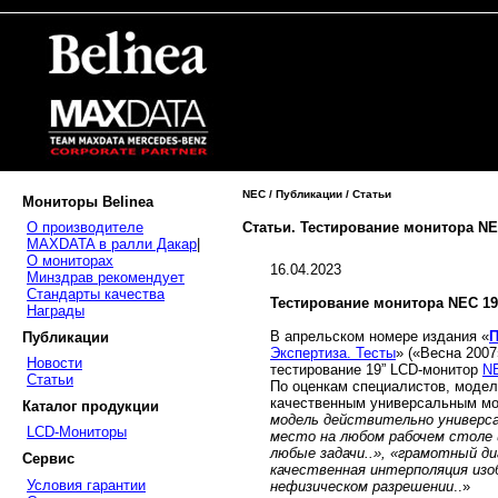
NEC / Публикации / Статьи
Мониторы Belinea
Статьи. Тестирование монитора NE
О производителе
MAXDATA в ралли Дакар
|
О мониторах
16.04.2023
Минздрав рекомендует
Стандарты качества
Тестирование монитора NEC 19
Награды
В апрельском номере издания «
П
Публикации
Экспертиза. Тесты
» («Весна 2007
Новости
тестирование 19” LCD-монитор
N
Статьи
По оценкам специалистов, модел
качественным универсальным мон
Каталог продукции
модель действительно универса
LCD-Мониторы
место на любом рабочем столе
любые задачи..», «грамотный ди
Сервис
качественная интерполяция изо
Условия гарантии
нефизическом разрешении
..»