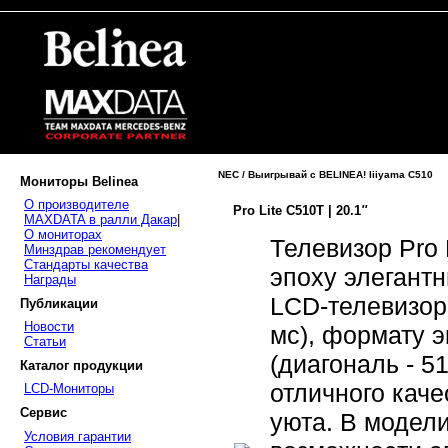
NEC / Выигрывай с BELINEA! Iiiyama C510
Мониторы Belinea
О производителе
Pro Lite C510T
| 20.1
''
MAXDATA в ралли Дакар
|
О мониторах
Телевизор Pro 
Минздрав рекомендует
Стандарты качества
эпоху элегант
Награды
LCD-телевизор
Публикации
Новости
мс), формату э
Статьи
(диагональ - 5
Каталог продукции
отличного каче
LCD-Мониторы
Сервис
уюта. В модел
Условия гарантии