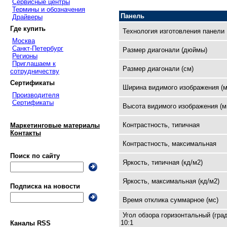
Сервисные центры
Термины и обозначения
Панель
Драйверы
Где купить
Технология изготовления панели
Москва
Санкт-Петербург
Размер диагонали (дюймы)
Регионы
Приглашаем к
Размер диагонали (см)
сотрудничеству
Сертификаты
Ширина видимого изображения (м
Производителя
Сертификаты
Высота видимого изображения (м
Контрастность, типичная
Маркетинговые материалы
Контакты
Контрастность, максимальная
Поиск по сайту
Яркость, типичная (кд/м2)
Яркость, максимальная (кд/м2)
Подписка на новости
Время отклика суммарное (мс)
Угол обзора горизонтальный (град
10:1
Каналы RSS