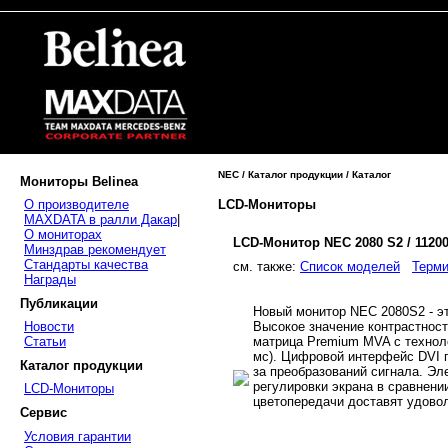
NEC / Каталог продукции / Каталог
Мониторы Belinea
LCD-Мониторы
О производителе
MAXDATA в ралли Дакар
|
О мониторах
LCD-Монитор NEC 2080 S2 / 1120
Минздрав рекомендует
Стандарты качества
cм. также:
Список моделей
Терми
Награды
Публикации
Новый монитор NEC 2080S2 - эт
Высокое значение контрастност
Новости
матрица Premium MVA с техноло
Статьи
мс). Цифровой интерфейс DVI п
Каталог продукции
за преобразований сигнала. Эл
регулировки экрана в сравнени
LCD-Мониторы
цветопередачи доставят удово
Сервис
Условия гарантии