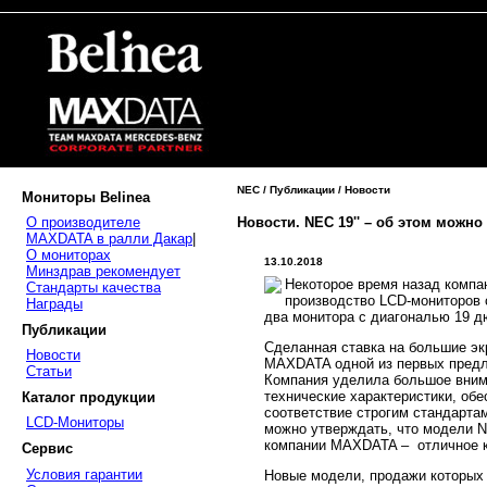
NEC / Публикации / Новости
Мониторы Belinea
Новости. NEC 19'' – об этом можно
О производителе
MAXDATA в ралли Дакар
|
О мониторах
13.10.2018
Минздрав рекомендует
Некоторое время назад компа
Стандарты качества
производство LCD-мониторов 
Награды
два монитора с диагональю 19 
Публикации
Сделанная ставка на большие эк
Новости
MAXDATA одной из первых предл
Статьи
Компания уделила большое внима
технические характеристики, об
Каталог продукции
соответствие строгим стандарта
LCD-Мониторы
можно утверждать, что модели 
компании MAXDATA – отличное к
Сервис
Условия гарантии
Новые модели, продажи которых 