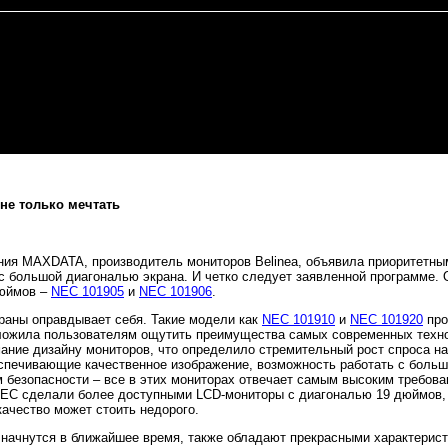
 не только мечтать
ния MAXDATA, производитель мониторов Belinea, объявила приоритетны
с большой диагональю экрана. И четко следует заявленной программе. 
дюймов –
NEC 101905
и
NEC 101906
.
раны оправдывает себя. Такие модели как
NEC 101910
и
NEC 101920
про
ожила пользователям ощутить преимущества самых современных техно
ние дизайну мониторов, что определило стремительный рост спроса н
еспечивающие качественное изображение, возможность работать с бол
м безопасности – все в этих мониторах отвечает самым высоким требова
NEC сделали более доступными LCD-мониторы с диагональю 19 дюймов, 
ачество может стоить недорого.
начнутся в ближайшее время, также обладают прекрасными характерист