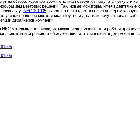
е углы обзора, короткое время отклика позволяют получать четкую и кач
ообразием цветовых решений. Так, новые мониторы, имея идентичные х
а, поскольку
NEC 101905
выполнен в стандартном светло-сером корпусе
то украсит рабочее место и квартиру, но и даст вам почувствовать себя
цепции дизайнеров компании.
ов NEC максимально широк, их можно использовать для работы практич
вана системой сервисного обслуживания и технической поддержкой по в
101905
101906