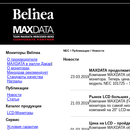
NEC / Публикации / Новости
Мониторы Belinea
Новости
О производителе
MAXDATA в ралли Дакар
|
О мониторах
MAXDATA продолжает
Минздрав рекомендует
Компания MAXDATA объ
Стандарты качества
23.03.2019
монитора. Теперь цена
Награды
модель NEC 101725 – 
Публикации
Новости
Рынок LCD больших д
Статьи
Компания MAXDATA (Ге
21.03.2019
монитора по самой низ
Каталог продукции
компаний на 20" LCD-
LCD-Мониторы
Сервис
Цена на LCD – пройд
Условия гарантии
Компания MAXDATA объ
01.03.2019