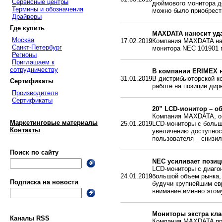
Сервисные центры
дюймового монитора д
Термины и обозначения
можно было приобрести
Драйверы
Где купить
MAXDATA наносит уда
Москва
17.02.2019
Компания MAXDATA нач
Санкт-Петербург
монитора NEC 101901 п
Регионы
Приглашаем к
сотрудничеству
В компании ERIMEX 
31.01.2019
В дистрибьюторской к
Сертификаты
работе на позиции дир
Производителя
Сертификаты
20” LCD-монитор – о
Компания MAXDATA, об
Маркетинговые материалы
25.01.2019
LCD-мониторы с больш
Контакты
увеличению доступнос
пользователя – снизил
Поиск по сайту
NEC усиливает позици
LCD-мониторы с диаго
24.01.2019
большой объем рынка,
Подписка на новости
будучи крупнейшим ев
внимание именно этому
Мониторы экстра кла
Каналы RSS
Компания MAXDATA пр