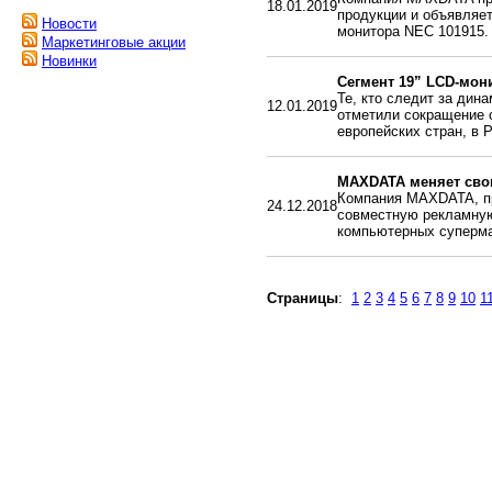
18.01.2019
продукции и объявляет
Новости
монитора NEC 101915.
Маркетинговые акции
Новинки
Сегмент 19” LCD-мон
Те, кто следит за дин
12.01.2019
отметили сокращение 
европейских стран, в 
MAXDATA меняет свою
Компания MAXDATA, пр
24.12.2018
совместную рекламную
компьютерных суперма
Страницы
:
1
2
3
4
5
6
7
8
9
10
1